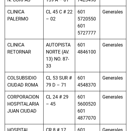
CLINICA
CL 45 C # 22
601
Generales
PALERMO
– 02
5720550
601
5727777
CLINICA
AUTOPISTA
601
Generales
RETORNAR
NORTE (AV.
4846100
13) NO. 87-
33
COLSUBSIDIO
CL 53 SUR #
601
Generales
CIUDAD ROMA
79 D – 71
4548370
CORPORACION
CL 24 # 29
601
Generales
HOSPITALARIA
– 45
5600520
JUAN CIUDAD
601
4877070
HOSPITAL
CR 8 # 17
601
Generales