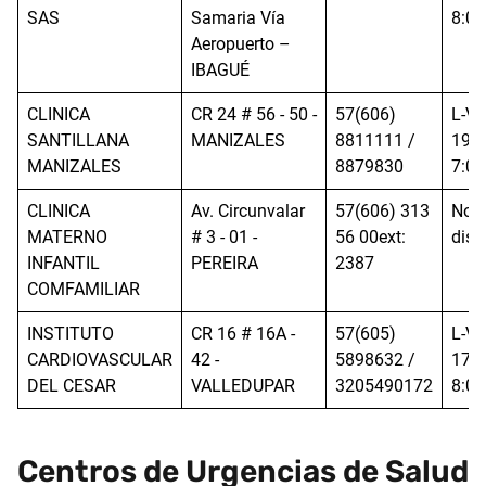
SAS
Samaria Vía
8:00
Aeropuerto –
IBAGUÉ
CLINICA
CR 24 # 56 - 50 -
57(606)
L-V:
SANTILLANA
MANIZALES
8811111 /
19:0
MANIZALES
8879830
7:00
CLINICA
Av. Circunvalar
57(606) 313
No
MATERNO
# 3 - 01 -
56 00ext:
disp
INFANTIL
PEREIRA
2387
COMFAMILIAR
INSTITUTO
CR 16 # 16A -
57(605)
L-V:
CARDIOVASCULAR
42 -
5898632 /
17:0
DEL CESAR
VALLEDUPAR
3205490172
8:00
Centros de Urgencias de Salud