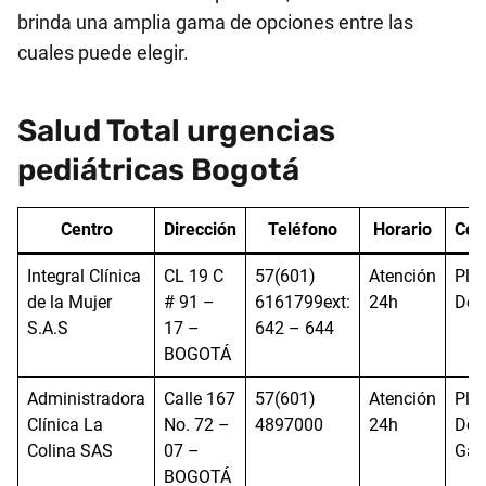
brinda una amplia gama de opciones entre las
cuales puede elegir.
Salud Total urgencias
pediátricas Bogotá
Centro
Dirección
Teléfono
Horario
Cob
Integral Clínica
CL 19 C
57(601)
Atención
Pla
de la Mujer
# 91 –
6161799ext:
24h
Del
S.A.S
17 –
642 – 644
BOGOTÁ
Administradora
Calle 167
57(601)
Atención
Pla
Clínica La
No. 72 –
4897000
24h
Delt
Colina SAS
07 –
Ga
BOGOTÁ