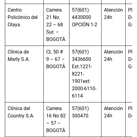
Centro
Carrera
57(601)
Atención
Pla
Policlinico del
21 No.
4430000
24h
Delt
Olaya
22 – 68
OPCIÓN 1-2
Ga
Sur. –
BOGOTÁ
Clínica de
CL 50 #
57(601)
Atención
Pla
Marly S.A.
9 – 67 –
3436600
24h
Delt
BOGOTÁ
Ext.1221-
Ga
8221-
1901ext:
2000-6110-
6114
Clínica del
Carrera
57(601)
Atención
Pla
Country S.A.
16 No 82
300470
24h
Del
– 57 –
BOGOTÁ