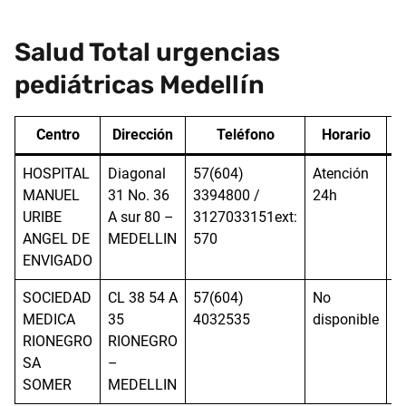
Salud Total urgencias
pediátricas Medellín
Centro
Dirección
Teléfono
Horario
C
HOSPITAL
Diagonal
57(604)
Atención
P
MANUEL
31 No. 36
3394800 /
24h
D
URIBE
A sur 80 –
3127033151ext:
G
ANGEL DE
MEDELLIN
570
ENVIGADO
SOCIEDAD
CL 38 54 A
57(604)
No
P
MEDICA
35
4032535
disponible
D
RIONEGRO
RIONEGRO
G
SA
–
SOMER
MEDELLIN