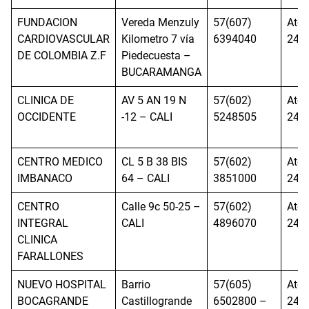
FUNDACION
Vereda Menzuly
57(607)
Aten
CARDIOVASCULAR
Kilometro 7 vía
6394040
24h
DE COLOMBIA Z.F
Piedecuesta –
BUCARAMANGA
CLINICA DE
AV 5 AN 19 N
57(602)
Aten
OCCIDENTE
-12 – CALI
5248505
24h
CENTRO MEDICO
CL 5 B 38 BIS
57(602)
Aten
IMBANACO
64 – CALI
3851000
24h
CENTRO
Calle 9c 50-25 –
57(602)
Aten
INTEGRAL
CALI
4896070
24h
CLINICA
FARALLONES
NUEVO HOSPITAL
Barrio
57(605)
Aten
BOCAGRANDE
Castillogrande
6502800 –
24h