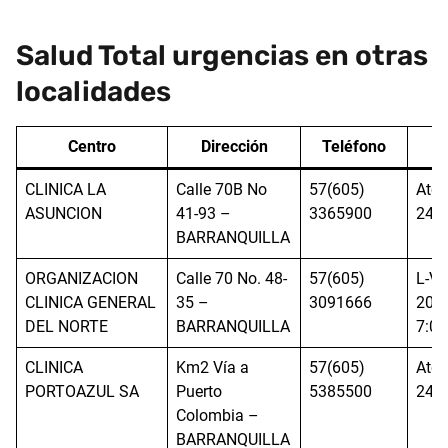
Salud Total urgencias en otras
localidades
Centro
Dirección
Teléfono
H
CLINICA LA
Calle 70B No
57(605)
Aten
ASUNCION
41-93 –
3365900
24h
BARRANQUILLA
ORGANIZACION
Calle 70 No. 48-
57(605)
L-V:
CLINICA GENERAL
35 –
3091666
20:0
DEL NORTE
BARRANQUILLA
7:00
CLINICA
Km2 Vía a
57(605)
Aten
PORTOAZUL SA
Puerto
5385500
24h
Colombia –
BARRANQUILLA