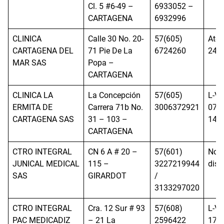
Cl. 5 #6-49 –
6933052 –
CARTAGENA
6932996
CLINICA
Calle 30 No. 20-
57(605)
Aten
CARTAGENA DEL
71 Pie De La
6724260
24h
MAR SAS
Popa –
CARTAGENA
CLINICA LA
La Concepción
57(605)
L-V:
ERMITA DE
Carrera 71b No.
3006372921
07:0
CARTAGENA SAS
31 – 103 –
14:
CARTAGENA
CTRO INTEGRAL
CN 6 A # 20 –
57(601)
No
JUNICAL MEDICAL
115 –
3227219944
disp
SAS
GIRARDOT
/
3133297020
CTRO INTEGRAL
Cra. 12 Sur # 93
57(608)
L-V:
PAC MEDICADIZ
– 21 La
2596422
17:0