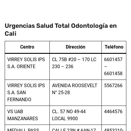
Urgencias Salud Total Odontología en
Cali
Centro
Dirección
Teléfono
VIRREY SOLIS IPS
CL 75B #20 – 170 LC
6601457
S.A. ORIENTE
230 – 236
–
6601458
VIRREY SOLIS IPS
AVENIDA ROOSEVELT
5567266
S.A. SAN
N° 25-28
FERNANDO
VS UAB
CL. 57 NO 49-44
4464576
MANZANARES
LOCAL 9900
MEDIALL PASS
CALLE 23N # 6AN-17.
4853210-